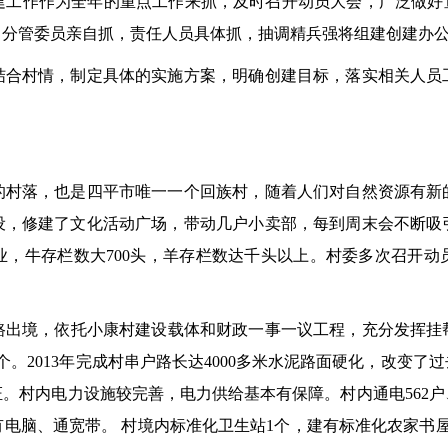
作作为全年的重点工作来抓，及时召开动员大会，广泛做好宣
，分管委员亲自抓，责任人员具体抓，抽调精兵强将组建创建办
村情，制定具体的实施方案，明确创建目标，落实相关人员
落，也是四平市唯一一个回族村，随着人们对自然资源有新
设，修建了文化活动广场，带动几户小卖部，每到周末会不断吸
业，牛存栏数大700头，羊存栏数达千头以上。村委多次召开动
。
境，依托小康村建设载体和财政一事一议工程，充分发挥挂帮干
。2013年完成村串户路长达4000多米水泥路面硬化，改变
村内电力设施较完善，电力供给基本有保障。村内通电562户、
电脑、通宽带。 村境内标准化卫生站1个，建有标准化农家书屋1