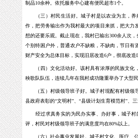
制品10余种。依托服务中心建有便民超市1个。
（三）村民生活好。城子村是以农业为主，养殖业
作，把劳务输出作为我村最大的项目来抓，把大力
想的还要乐观。截止现在，我村已输出300余人次
个别特困户外，普通农户不缺粮，不缺肉，节日有
财产安全为总体目标，实现旧居改造6户，彻底改造D
（四）文化活动好。该村具有浓厚的民族文化，一
秧歌队队伍，连续几年在我村成功隆重举办了大型
（五）村级领导班子好。城子村现配有村级领导5
县政府表彰的“文明村”、“县级计划生育模范村”、
经过求真务实的为民办实事、办好事，城子村的基
评，村民对村级领导班子的满意度均在80%以上。
（六）社会事业发展好。城子村文化、医疗、公共