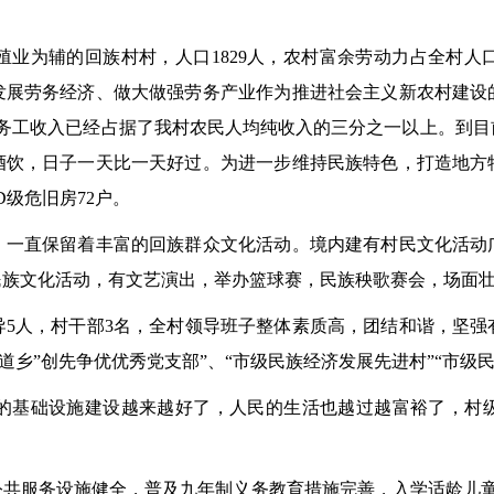
为辅的回族村村，人口1829人，农村富余劳动力占全村人
发展劳务经济、做大做强劳务产业作为推进社会主义新农村建设
，务工收入已经占据了我村农民人均纯收入的三分之一以上。到
酒饮，日子一天比一天好过。为进一步维持民族特色，打造地方
级危旧房72户。
直保留着丰富的回族群众文化活动。境内建有村民文化活动广
民族文化活动，有文艺演出，举办篮球赛，民族秧歌赛会，场面
人，村干部3名，全村领导班子整体素质高，团结和谐，坚强
三道乡”创先争优优秀党支部”、“市级民族经济发展先进村”“市级
础设施建设越来越好了，人民的生活也越过越富裕了，村级领
服务设施健全，普及九年制义务教育措施完善，入学适龄儿童 人