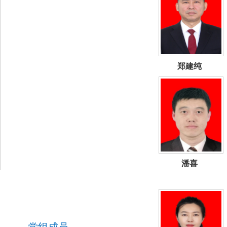
郑建纯
潘喜