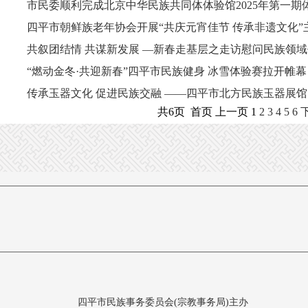
市民委顺利完成北京中华民族共同体体验馆2025年第一期体
四平市朝鲜族老年协会开展“共庆元宵佳节 传承非遗文化”
共叙团结情 共谋新发展 —新春走基层之走访慰问民族领
“燃动金冬·共迎新春”四平市民族健身 冰雪体验赛拉开帷幕
传承玉器文化 促进民族交融 ——四平市北方民族玉器展馆民
共6页 首页 上一页 1
2
3
4
5
6
四平市民族事务委员会(宗教事务局)主办