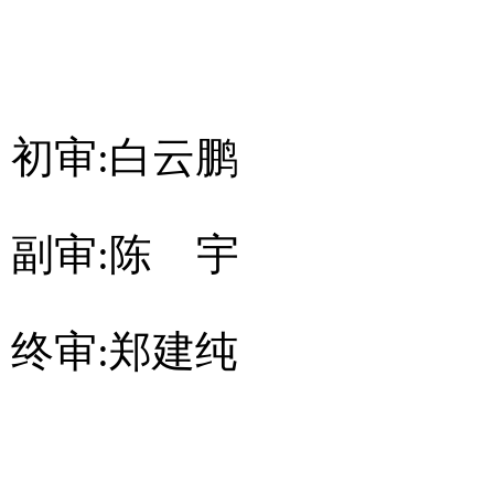
初审:白云鹏
副审:陈 宇
终审:郑建纯